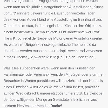
Von unvergesslichem Engagement darf gesprochen werden,
wenn man an die jährlich stattgefundenen Ausstellungen „Kunst
vor Ort“ erinnert. Jeweils für die Dauer von vierzehn Tagen
direkt vor dem Advent fand eine Ausstellung im Bezirksrathaus
Obertürkheim statt, in der eingeladene Künstler ihre Objekte zu
einem bestimmten Thema zeigten. Fünf Jahrzehnte war Prof.
Hans K. Schlegel der treibende Motor dieser Ausstellungsreihe.
Es waren im Übrigen keineswegs einfache Themen, die da
überdacht werden mussten – nur beispielsweise sei verwiesen
auf das Thema „Schwarze Milch“ (Paul Celan, Todesfuge).
Was alles zu bedenken wäre, wenn man den Künstler, den
Familienvater oder Vereinsaktiven, den Mitbürger oder stummen
Betrachter in Worten porträtieren will, entzieht sich der Kenntnis
eines Einzelnen. Allzu vieles wurde von ihm initiiert, praktisch
auf den Weg gebracht, umgesetzt oder unterstützt. Es bleibt bei
der überwältigenden Menge an Geleistetem letztlich ein aus
tiefstem Herzen kommendes
Danke
!